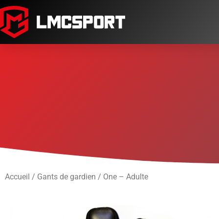
Accueil
/
Gants de gardien
/ One – Adulte