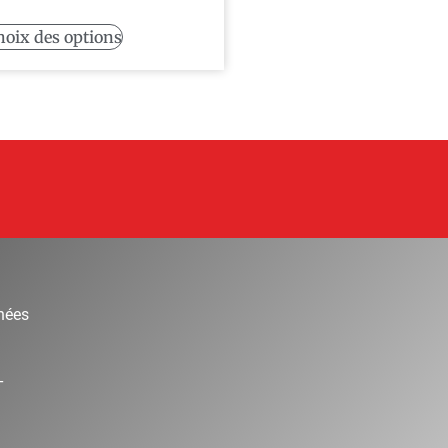
hoix des options
nées
T