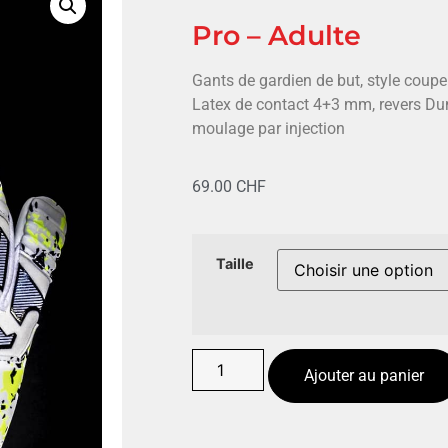
Pro – Adulte
Gants de gardien de but, style coup
Latex de contact 4+3 mm, revers Du
moulage par injection
69.00
CHF
Taille
Ajouter au panier