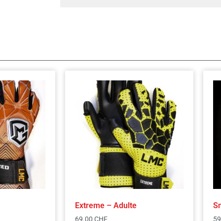
Extreme – Adulte
Sn
69.00
CHF
59