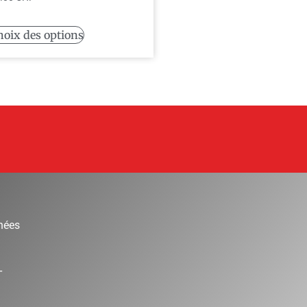
hoix des options
nées
T