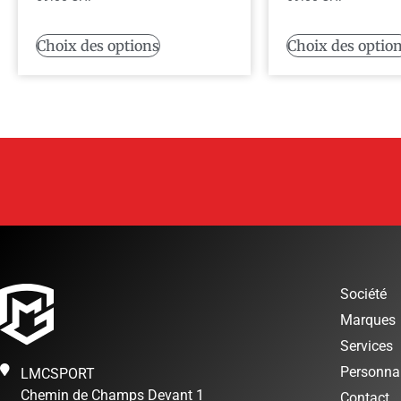
Choix des options
Choix des optio
Société
Marques
Services
Personnal
LMCSPORT
Chemin de Champs Devant 1
Contact